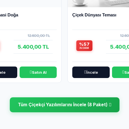
masi Doğa
Çiçek Dünyası Teması
12.600,00 TL
12.6
%57
5.400,00 TL
5.400,
İNDIRIM
ele
Satın Al
İncele
Sa
Tüm Çiçekçi Yazılımlarını İncele (8 Paket)