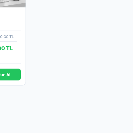
00,00 TL
00 TL
tın Al