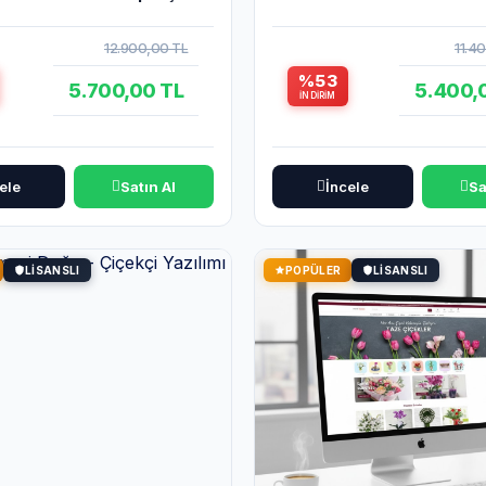
12.900,00 TL
11.4
%53
5.700,00 TL
5.400,
İNDIRIM
ele
Satın Al
İncele
Sa
LISANSLI
POPÜLER
LISANSLI