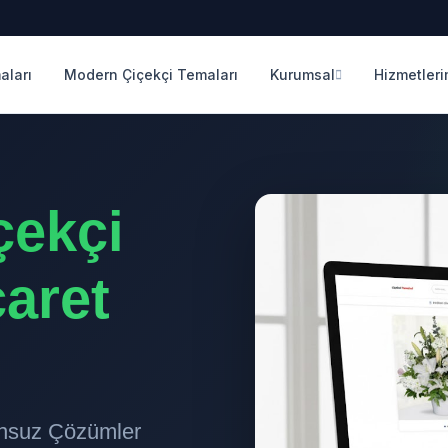
aları
Modern Çiçekçi Temaları
Kurumsal
Hizmetleri
çekçi
caret
runsuz Çözümler