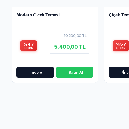
Modern Cicek Temasi
Çiçek Te
10.200,00 TL
%47
%57
5.400,00 TL
İNDIRIM
İNDIRIM
İncele
Satın Al
İnc