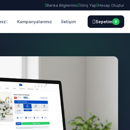
Banka Bilgilerimiz
Giriş Yap
Hesap Oluştur
miz
Kampanyalarımız
İletişim
Sepetim
0