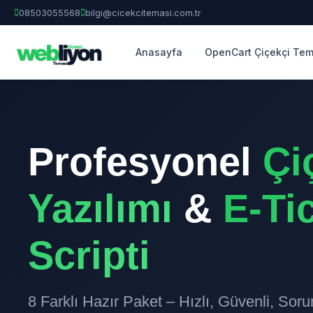
08503055568
bilgi@cicekcitemasi.com.tr
Anasayfa
OpenCart Çiçekçi Tem
Profesyonel
Çi
Yazılımı
&
E-Ti
Scripti
8 Farklı Hazır Paket – Hızlı, Güvenli, So