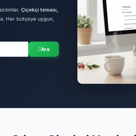
azılımlar.
Çiçekçi teması,
da. Her bütçeye uygun,
Ara