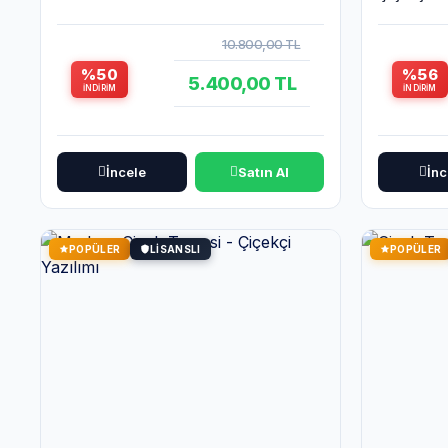
Sistemi
10.800,00 TL
%50
%56
5.400,00 TL
İNDIRIM
İNDIRIM
İncele
Satın Al
İnc
POPÜLER
LISANSLI
POPÜLER