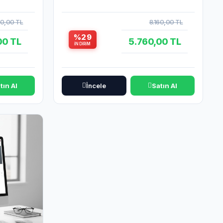
00,00 TL
8.160,00 TL
%29
00 TL
5.760,00 TL
İNDIRIM
tın Al
İncele
Satın Al