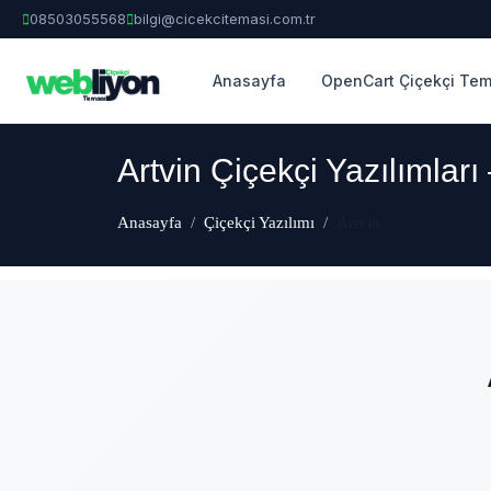
08503055568
bilgi@cicekcitemasi.com.tr
Anasayfa
OpenCart Çiçekçi Tem
Artvin Çiçekçi Yazılımları
Anasayfa
Çiçekçi Yazılımı
Artvin