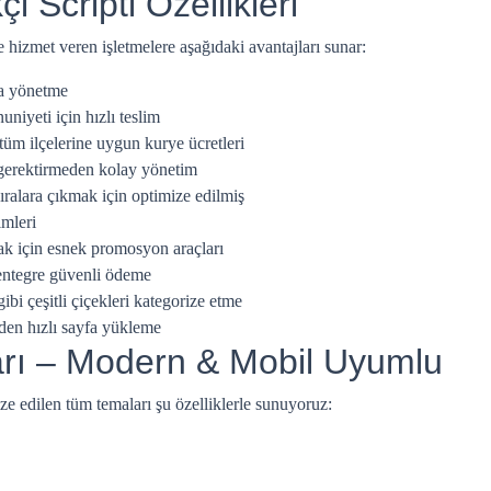
i Scripti Özellikleri
 hizmet veren işletmelere aşağıdaki avantajları sunar:
ca yönetme
iyeti için hızlı teslim
tüm ilçelerine uygun kurye ücretleri
gerektirmeden kolay yönetim
ıralara çıkmak için optimize edilmiş
mleri
mak için esnek promosyon araçları
entegre güvenli ödeme
ibi çeşitli çiçekleri kategorize etme
den hızlı sayfa yükleme
ları – Modern & Mobil Uyumlu
ize edilen tüm temaları şu özelliklerle sunuyoruz: