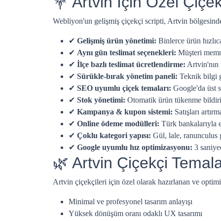
💐 Artvin İçin Özel Çiçekç
Webliyon'un gelişmiş çiçekçi scripti, Artvin bölgesinde
✔
Gelişmiş ürün yönetimi:
Binlerce ürün hızlı
✔
Aynı gün teslimat seçenekleri:
Müşteri memnun
✔
İlçe bazlı teslimat ücretlendirme:
Artvin'nın 
✔
Sürükle-bırak yönetim paneli:
Teknik bilgi 
✔
SEO uyumlu çiçek temaları:
Google'da üst s
✔
Stok yönetimi:
Otomatik ürün tükenme bildiri
✔
Kampanya & kupon sistemi:
Satışları artır
✔
Online ödeme modülleri:
Türk bankalarıyla 
✔
Çoklu kategori yapısı:
Gül, lale, ranunculus g
✔
Google uyumlu hız optimizasyonu:
3 saniye
🌿 Artvin Çiçekçi Tema
Artvin çiçekçileri için özel olarak hazırlanan ve optim
Minimal ve profesyonel tasarım anlayışı
Yüksek dönüşüm oranı odaklı UX tasarımı