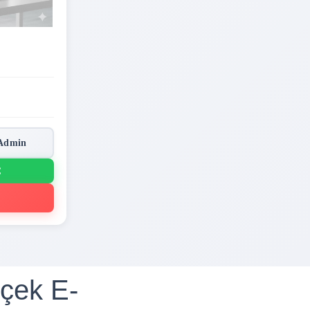
Admin
Ç
içek E-