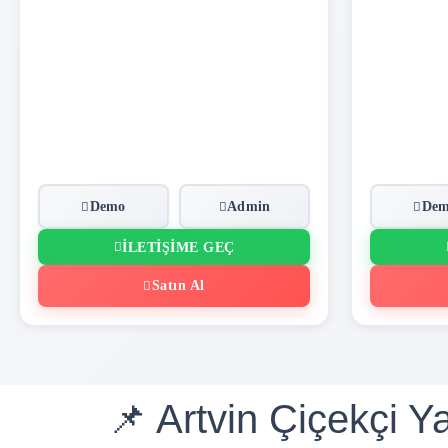
Demo
Admin
De
İLETIŞIME GEÇ
Satın Al
📌 Artvin Çiçekçi Y