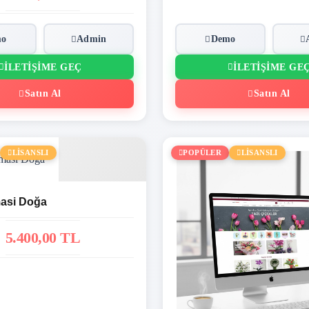
mo
Admin
Demo
İLETIŞIME GEÇ
İLETIŞIME GE
Satın Al
Satın Al
LİSANSLI
POPÜLER
LİSANSLI
asi Doğa
5.400,00 TL