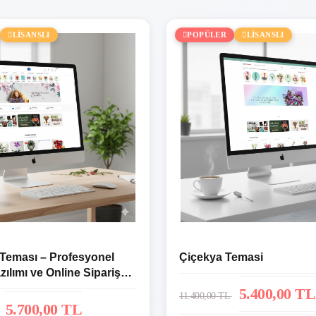
LİSANSLI
POPÜLER
LİSANSLI
 Teması – Profesyonel
Çiçekya Temasi
zılımı ve Online Sipariş
5.400,00 TL
11.400,00 TL
5.700,00 TL