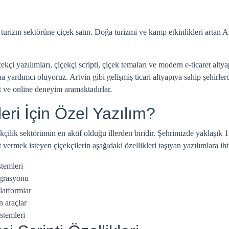
e turizm sektörüne çiçek satın. Doğa turizmi ve kamp etkinlikleri artan 
 yazılımları, çiçekçi scripti, çiçek temaları ve modern e-ticaret altyap
a yardımcı oluyoruz. Artvin gibi gelişmiş ticari altyapıya sahip şehirlerd
et ve online deneyim aramaktadırlar.
eri İçin Özel Yazılım?
ekçilik sektörünün en aktif olduğu illerden biridir. Şehrimizde yaklaşık
ermek isteyen çiçekçilerin aşağıdaki özellikleri taşıyan yazılımlara ihti
stemleri
egrasyonu
latformlar
n araçlar
stemleri