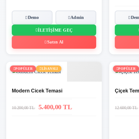
Demo
Admin
De
İLETIŞIME GEÇ
Satın Al
POPÜLER
LİSANSLI
POPÜLER
Modern Cicek Temasi
Çiçek Tem
5.400,00 TL
10.200,00 TL
12.600,00 TL