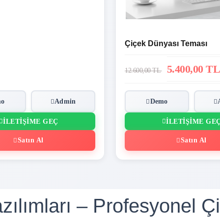
Çiçek Dünyası Teması
5.400,00 TL
12.600,00 TL
mo
Admin
Demo
İLETIŞIME GEÇ
İLETIŞIME GE
Satın Al
Satın Al
azılımları – Profesyonel Ç