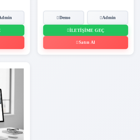
Admin
Demo
Admin
Ç
İLETIŞIME GEÇ
Satın Al