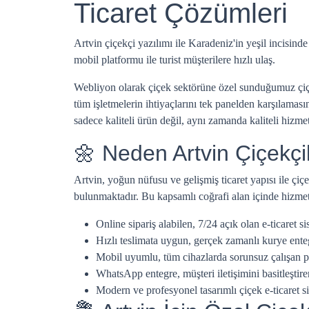
Ticaret Çözümleri
Artvin çiçekçi yazılımı ile Karadeniz'in yeşil incisind
mobil platformu ile turist müşterilere hızlı ulaş.
Webliyon olarak çiçek sektörüne özel sunduğumuz çiçekçi
tüm işletmelerin ihtiyaçlarını tek panelden karşılamasın
sadece kaliteli ürün değil, aynı zamanda kaliteli hizm
🌼 Neden Artvin Çiçekçil
Artvin, yoğun nüfusu ve gelişmiş ticaret yapısı ile çiç
bulunmaktadır. Bu kapsamlı coğrafi alan içinde hizmet v
Online sipariş alabilen, 7/24 açık olan e-ticaret si
Hızlı teslimata uygun, gerçek zamanlı kurye ent
Mobil uyumlu, tüm cihazlarda sorunsuz çalışan p
WhatsApp entegre, müşteri iletişimini basitleştire
Modern ve profesyonel tasarımlı çiçek e-ticaret si