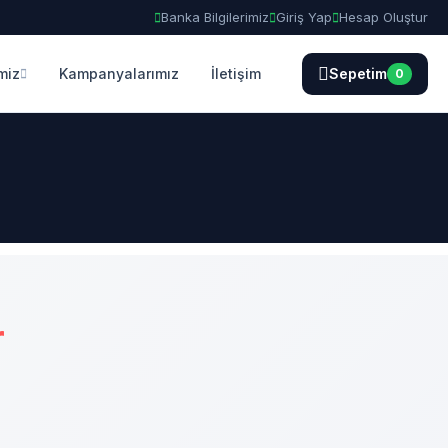
Banka Bilgilerimiz
Giriş Yap
Hesap Oluştur
miz
Kampanyalarımız
İletişim
Sepetim
0
r