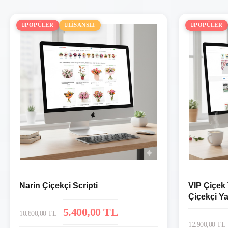
POPÜLER
LİSANSLI
POPÜLER
Narin Çiçekçi Scripti
VIP Çiçek
Çiçekçi Ya
Sistemi
5.400,00 TL
10.800,00 TL
12.900,00 TL