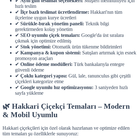
✔
Aynı gün teslimat seçenekleri:
Müşteri memnuniyeti için
hızlı teslim
✔
İlçe bazlı teslimat ücretlendirme:
Hakkari'nın tüm
ilçelerine uygun kurye ücretleri
✔
Sürükle-bırak yönetim paneli:
Teknik bilgi
gerektirmeden kolay yönetim
✔
SEO uyumlu çiçek temaları:
Google'da üst sıralara
çıkmak için optimize edilmiş
✔
Stok yönetimi:
Otomatik ürün tükenme bildirimleri
✔
Kampanya & kupon sistemi:
Satışları artırmak için esnek
promosyon araçları
✔
Online ödeme modülleri:
Türk bankalarıyla entegre
güvenli ödeme
✔
Çoklu kategori yapısı:
Gül, lale, ranunculus gibi çeşitli
çiçekleri kategorize etme
✔
Google uyumlu hız optimizasyonu:
3 saniyeden hızlı
sayfa yükleme
🌿 Hakkari Çiçekçi Temaları – Modern
& Mobil Uyumlu
Hakkari çiçekçileri için özel olarak hazırlanan ve optimize edilen
tüm temaları şu özelliklerle sunuyoruz: