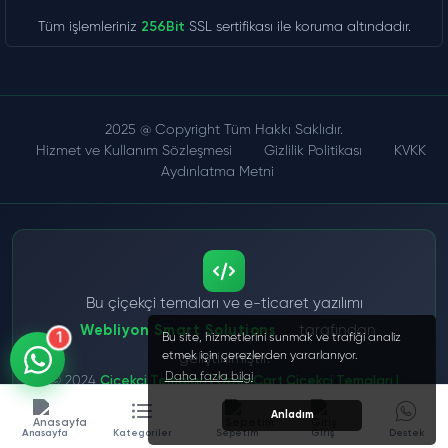
Tüm işlemleriniz
256Bit
SSL sertifikası ile koruma altındadır.
2025 @ Copyright Tüm Hakkı Saklıdır.
Hizmet ve Kullanım Sözleşmesi
Gizlilik Politikası
KVKK
Aydınlatma Metni
Bu çiçekçi temaları ve e-ticaret yazılımı
tarafından
Webliyon Smart Solutions
1
Bu site, hizmetlerini sunmak ve trafiği analiz
etmek için çerezlerden yararlanıyor.
geliştirilmiştir.
Daha fazla bilgi
© 2024
Çiçekçi Temaları | OpenCart Çiçekçi Temaları |
Profesyonel Web Tasarımları
- Tüm Hakları Saklıdır
Anladım
Anasayfa
Kategoriler
Sepetim
Giriş
Destek