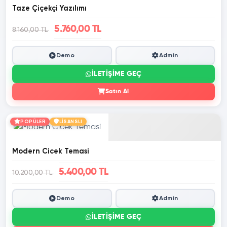
Taze Çiçekçi Yazılımı
5.760,00 TL
8.160,00 TL
Demo
Admin
İLETIŞIME GEÇ
Satın Al
POPÜLER
LİSANSLI
Modern Cicek Temasi
5.400,00 TL
10.200,00 TL
Demo
Admin
İLETIŞIME GEÇ