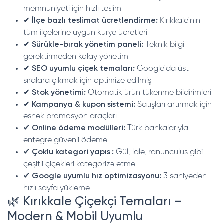
memnuniyeti için hızlı teslim
✔
İlçe bazlı teslimat ücretlendirme:
Kırıkkale'nın
tüm ilçelerine uygun kurye ücretleri
✔
Sürükle-bırak yönetim paneli:
Teknik bilgi
gerektirmeden kolay yönetim
✔
SEO uyumlu çiçek temaları:
Google'da üst
sıralara çıkmak için optimize edilmiş
✔
Stok yönetimi:
Otomatik ürün tükenme bildirimleri
✔
Kampanya & kupon sistemi:
Satışları artırmak için
esnek promosyon araçları
✔
Online ödeme modülleri:
Türk bankalarıyla
entegre güvenli ödeme
✔
Çoklu kategori yapısı:
Gül, lale, ranunculus gibi
çeşitli çiçekleri kategorize etme
✔
Google uyumlu hız optimizasyonu:
3 saniyeden
hızlı sayfa yükleme
🌿 Kırıkkale Çiçekçi Temaları –
Modern & Mobil Uyumlu