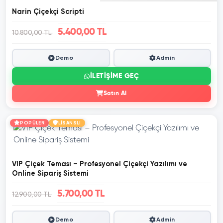
Narin Çiçekçi Scripti
5.400,00 TL
10.800,00 TL
Demo
Admin
İLETIŞIME GEÇ
Satın Al
POPÜLER
LİSANSLI
VIP Çiçek Teması – Profesyonel Çiçekçi Yazılımı ve
Online Sipariş Sistemi
5.700,00 TL
12.900,00 TL
Demo
Admin