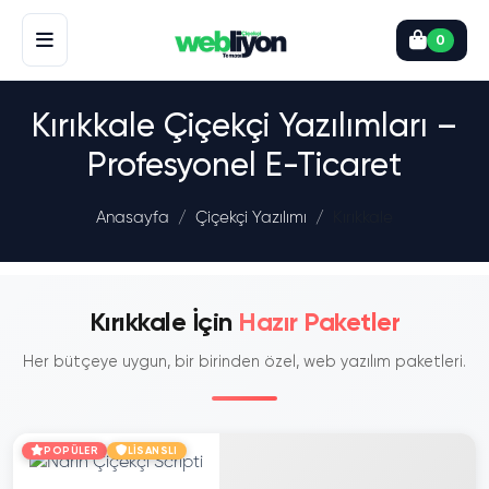
0
Kırıkkale Çiçekçi Yazılımları –
Profesyonel E-Ticaret
Anasayfa
Çiçekçi Yazılımı
Kırıkkale
Kırıkkale İçin
Hazır Paketler
Her bütçeye uygun, bir birinden özel, web yazılım paketleri.
POPÜLER
LİSANSLI