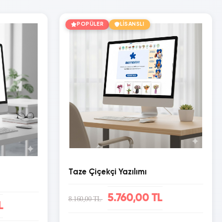
POPÜLER
LİSANSLI
Taze Çiçekçi Yazılımı
5.760,00 TL
8.160,00 TL
L