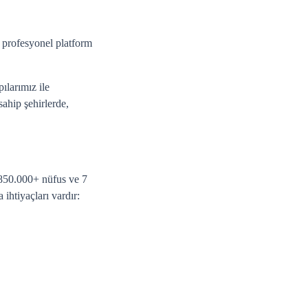
 profesyonel platform
ılarımız ile
sahip şehirlerde,
k 850.000+ nüfus ve 7
ihtiyaçları vardır: