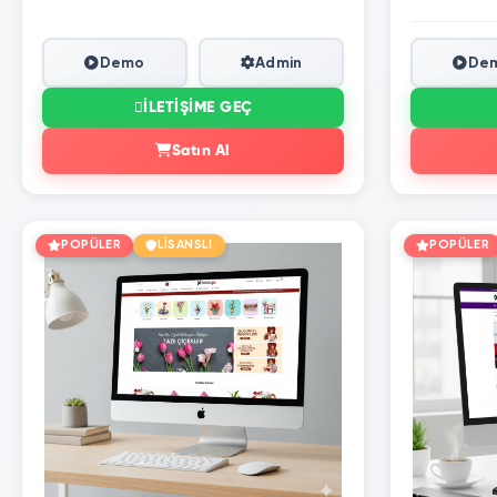
Demo
Admin
De
İLETIŞIME GEÇ
Satın Al
POPÜLER
LİSANSLI
POPÜLER