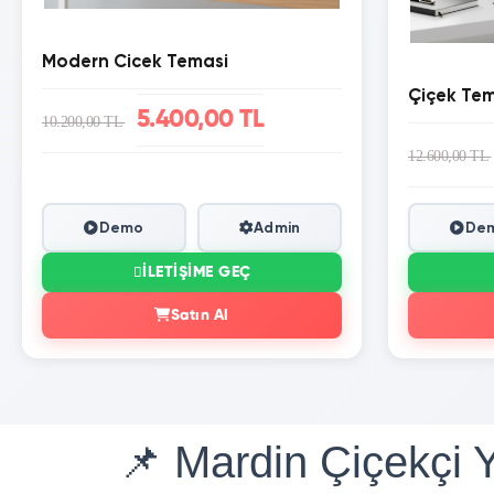
Modern Cicek Temasi
Çiçek Te
5.400,00 TL
10.200,00 TL
12.600,00 TL
Demo
Admin
De
İLETIŞIME GEÇ
Satın Al
📌 Mardin Çiçekçi Y