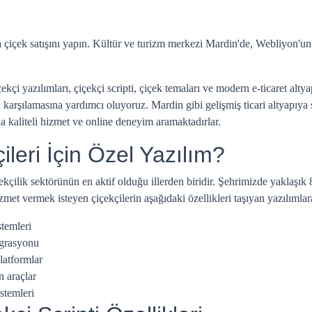
 çiçek satışını yapın. Kültür ve turizm merkezi Mardin'de, Webliyon'un
 yazılımları, çiçekçi scripti, çiçek temaları ve modern e-ticaret altyap
 karşılamasına yardımcı oluyoruz. Mardin gibi gelişmiş ticari altyapıya 
da kaliteli hizmet ve online deneyim aramaktadırlar.
leri İçin Özel Yazılım?
çekçilik sektörünün en aktif olduğu illerden biridir. Şehrimizde yaklaşı
met vermek isteyen çiçekçilerin aşağıdaki özellikleri taşıyan yazılımlara 
stemleri
egrasyonu
latformlar
n araçlar
stemleri