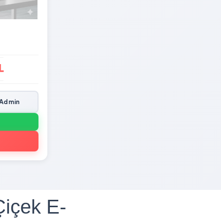
L
Admin
Çiçek E-