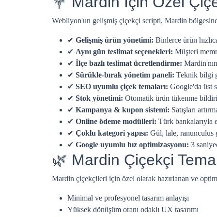
💐 Mardin İçin Özel Çiçek
Webliyon'un gelişmiş çiçekçi scripti, Mardin bölgesind
✔
Gelişmiş ürün yönetimi:
Binlerce ürün hızlı
✔
Aynı gün teslimat seçenekleri:
Müşteri memnun
✔
İlçe bazlı teslimat ücretlendirme:
Mardin'nın 
✔
Sürükle-bırak yönetim paneli:
Teknik bilgi 
✔
SEO uyumlu çiçek temaları:
Google'da üst s
✔
Stok yönetimi:
Otomatik ürün tükenme bildiri
✔
Kampanya & kupon sistemi:
Satışları artır
✔
Online ödeme modülleri:
Türk bankalarıyla 
✔
Çoklu kategori yapısı:
Gül, lale, ranunculus g
✔
Google uyumlu hız optimizasyonu:
3 saniye
🌿 Mardin Çiçekçi Tema
Mardin çiçekçileri için özel olarak hazırlanan ve optim
Minimal ve profesyonel tasarım anlayışı
Yüksek dönüşüm oranı odaklı UX tasarımı