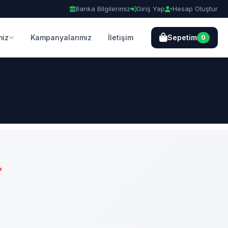
Banka Bilgilerimiz
Giriş Yap
Hesap Oluştur
miz
Kampanyalarımız
İletişim
Sepetim
0
r