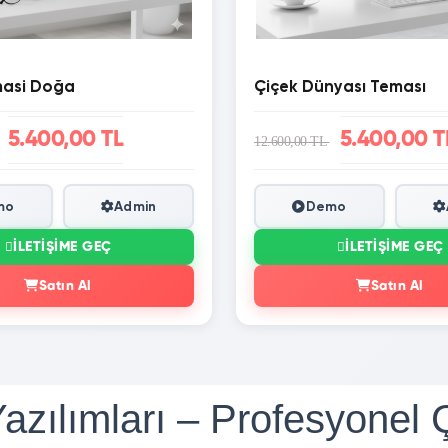
masi Doğa
Çiçek Dünyası Teması
5.400,00 TL
5.400,00 T
12.600,00 TL
mo
Admin
Demo
İLETIŞIME GEÇ
İLETIŞIME GEÇ
Satın Al
Satın Al
azılımları – Profesyonel 