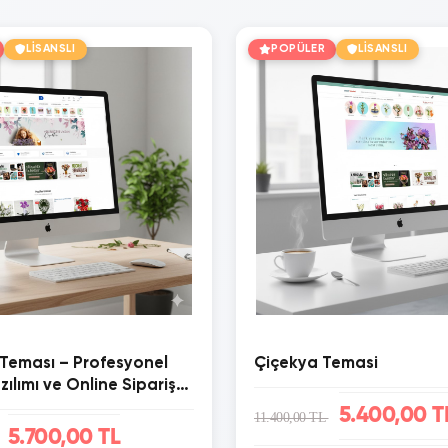
LİSANSLI
POPÜLER
LİSANSLI
 Teması – Profesyonel
Çiçekya Temasi
zılımı ve Online Sipariş
5.400,00 T
11.400,00 TL
5.700,00 TL