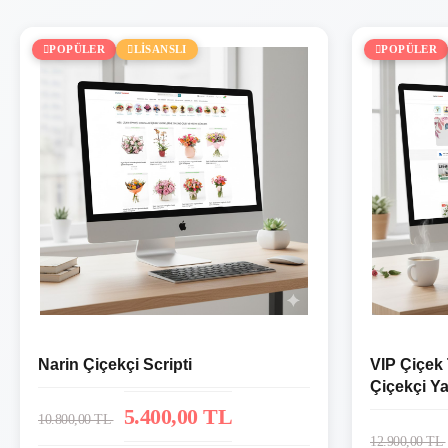
POPÜLER
LİSANSLI
POPÜLER
Narin Çiçekçi Scripti
VIP Çiçek
Çiçekçi Ya
Sistemi
5.400,00 TL
10.800,00 TL
12.900,00 TL