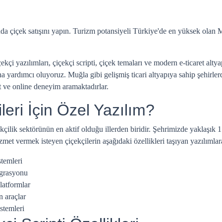
ında çiçek satışını yapın. Turizm potansiyeli Türkiye'de en yüksek olan
i yazılımları, çiçekçi scripti, çiçek temaları ve modern e-ticaret altya
na yardımcı oluyoruz. Muğla gibi gelişmiş ticari altyapıya sahip şehirlerd
et ve online deneyim aramaktadırlar.
eri İçin Özel Yazılım?
ekçilik sektörünün en aktif olduğu illerden biridir. Şehrimizde yaklaşık
met vermek isteyen çiçekçilerin aşağıdaki özellikleri taşıyan yazılımlara 
stemleri
egrasyonu
latformlar
n araçlar
stemleri