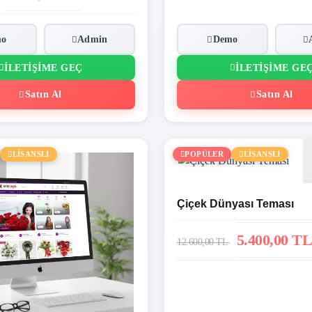
mo
Admin
Demo
İLETIŞIME GEÇ
İLETIŞIME GE
Satın Al
Satın Al
LİSANSLI
POPÜLER
LİSANSLI
Çiçek Dünyası Teması
5.400,00 TL
12.600,00 TL