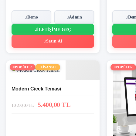
Demo
Admin
De
İLETIŞIME GEÇ
Satın Al
POPÜLER
LİSANSLI
POPÜLER
Modern Cicek Temasi
5.400,00 TL
10.200,00 TL