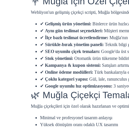
💐 Muğla İçin Özel Çiçekç
Webliyon'un gelişmiş çiçekçi scripti, Muğla bölgesinde
✔
Gelişmiş ürün yönetimi:
Binlerce ürün hızlı
✔
Aynı gün teslimat seçenekleri:
Müşteri memnun
✔
İlçe bazlı teslimat ücretlendirme:
Muğla'nın t
✔
Sürükle-bırak yönetim paneli:
Teknik bilgi 
✔
SEO uyumlu çiçek temaları:
Google'da üst s
✔
Stok yönetimi:
Otomatik ürün tükenme bildiri
✔
Kampanya & kupon sistemi:
Satışları artır
✔
Online ödeme modülleri:
Türk bankalarıyla 
✔
Çoklu kategori yapısı:
Gül, lale, ranunculus g
✔
Google uyumlu hız optimizasyonu:
3 saniye
🌿 Muğla Çiçekçi Temal
Muğla çiçekçileri için özel olarak hazırlanan ve optimi
Minimal ve profesyonel tasarım anlayışı
Yüksek dönüşüm oranı odaklı UX tasarımı