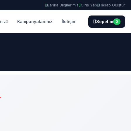
Banka Bilgilerimiz
Giriş Yap
Hesap Oluştur
miz
Kampanyalarımız
İletişim
Sepetim
0
r