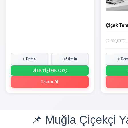
Çiçek Tem
12.600,00 TL
Demo
Admin
De
İLETIŞIME GEÇ
Satın Al
📌 Muğla Çiçekçi Ya