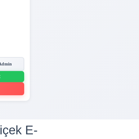
Admin
Ç
içek E-