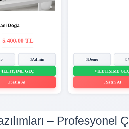
asi Doğa
5.400,00 TL
mo
Admin
Demo
İLETIŞIME GEÇ
İLETIŞIME GE
Satın Al
Satın Al
zılımları – Profesyonel Ç