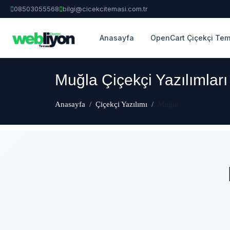
08503055568
bilgi@cicekcitemasi.com.tr
Anasayfa
OpenCart Çiçekçi Tem
Muğla Çiçekçi Yazılımları
Anasayfa
Çiçekçi Yazılımı
Muğla