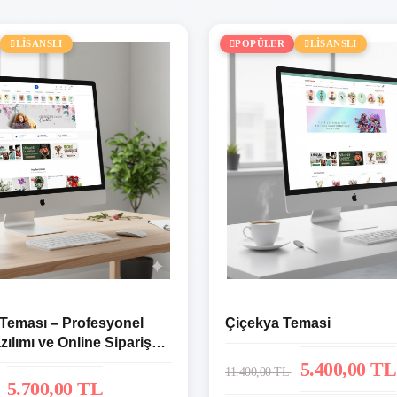
LİSANSLI
POPÜLER
LİSANSLI
 Teması – Profesyonel
Çiçekya Temasi
zılımı ve Online Sipariş
5.400,00 TL
11.400,00 TL
5.700,00 TL