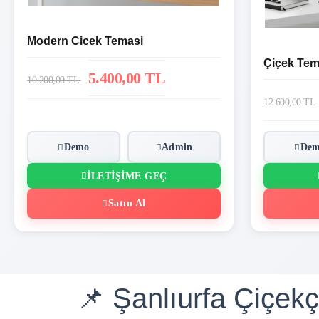
Modern Cicek Temasi
Çiçek Tem
5.400,00 TL
10.200,00 TL
12.600,00 TL
Demo
Admin
De
İLETIŞIME GEÇ
Satın Al
📌 Şanlıurfa Çiçekç