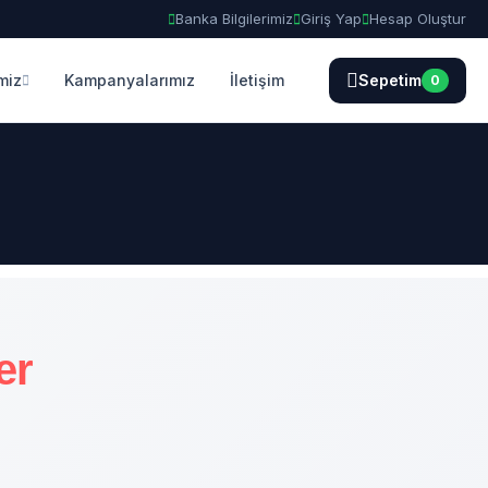
Banka Bilgilerimiz
Giriş Yap
Hesap Oluştur
miz
Kampanyalarımız
İletişim
Sepetim
0
er