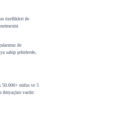
n özellikleri ile
önetmesini
ılarımız ile
ıya sahip şehirlerde,
şık 50.000+ nüfus ve 5
ihtiyaçları vardır: