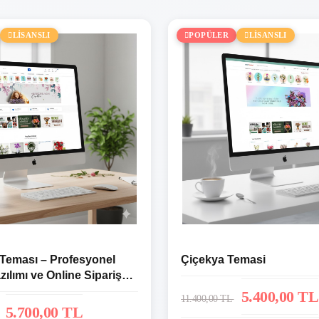
LİSANSLI
POPÜLER
LİSANSLI
 Teması – Profesyonel
Çiçekya Temasi
zılımı ve Online Sipariş
5.400,00 TL
11.400,00 TL
5.700,00 TL