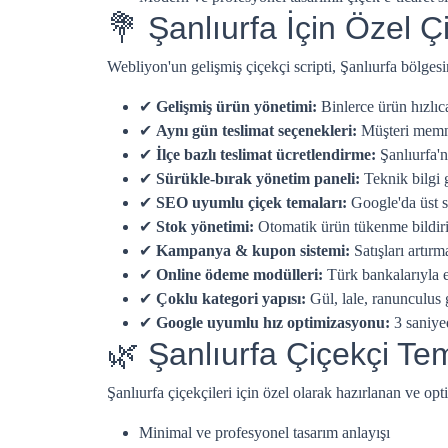
💐 Şanlıurfa İçin Özel Çi
Webliyon'un gelişmiş çiçekçi scripti, Şanlıurfa bölgesi
✔
Gelişmiş ürün yönetimi:
Binlerce ürün hızlı
✔
Aynı gün teslimat seçenekleri:
Müşteri memnun
✔
İlçe bazlı teslimat ücretlendirme:
Şanlıurfa'n
✔
Sürükle-bırak yönetim paneli:
Teknik bilgi 
✔
SEO uyumlu çiçek temaları:
Google'da üst s
✔
Stok yönetimi:
Otomatik ürün tükenme bildiri
✔
Kampanya & kupon sistemi:
Satışları artır
✔
Online ödeme modülleri:
Türk bankalarıyla 
✔
Çoklu kategori yapısı:
Gül, lale, ranunculus g
✔
Google uyumlu hız optimizasyonu:
3 saniye
🌿 Şanlıurfa Çiçekçi T
Şanlıurfa çiçekçileri için özel olarak hazırlanan ve op
Minimal ve profesyonel tasarım anlayışı