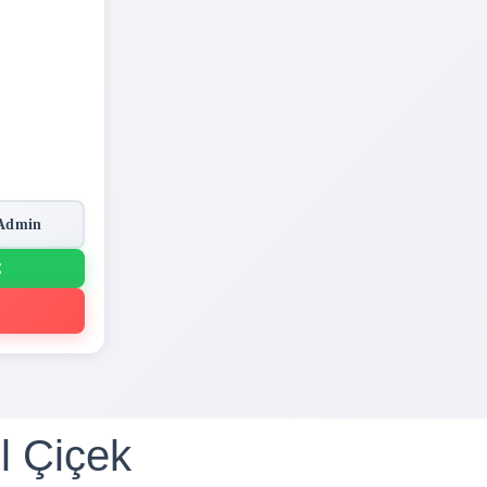
Admin
Ç
l Çiçek