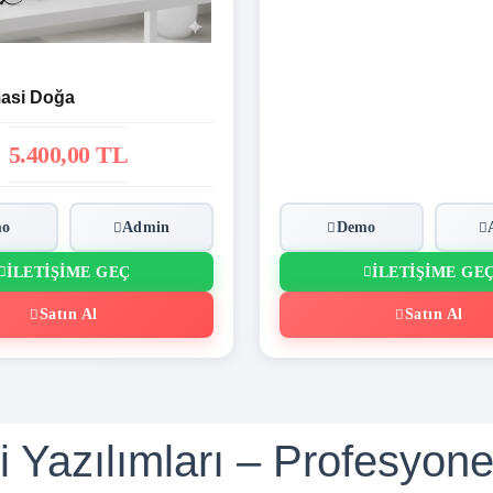
asi Doğa
5.400,00 TL
mo
Admin
Demo
İLETIŞIME GEÇ
İLETIŞIME GE
Satın Al
Satın Al
i Yazılımları – Profesyone