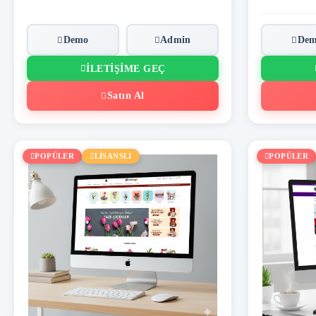
Demo
Admin
De
İLETIŞIME GEÇ
Satın Al
POPÜLER
LİSANSLI
POPÜLER