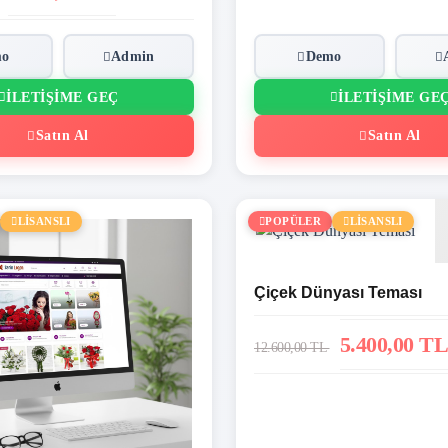
mo
Admin
Demo
İLETIŞIME GEÇ
İLETIŞIME GE
Satın Al
Satın Al
LİSANSLI
POPÜLER
LİSANSLI
Çiçek Dünyası Teması
5.400,00 TL
12.600,00 TL