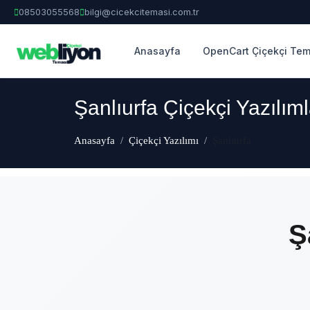
08503055568
bilgi@cicekcitemasi.com.tr
Anasayfa
OpenCart Çiçekçi Tem
Şanlıurfa Çiçekçi Yazılım
Anasayfa
Çiçekçi Yazılımı
Şanlıurfa
Ş