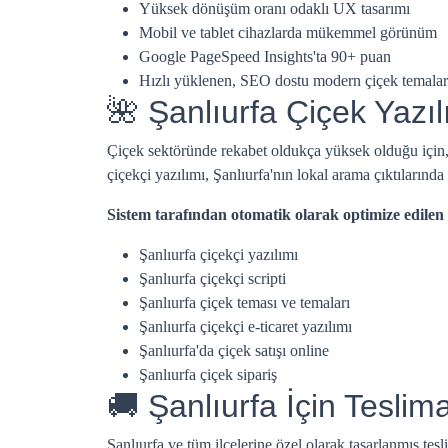
Yüksek dönüşüm oranı odaklı UX tasarımı
Mobil ve tablet cihazlarda mükemmel görünüm
Google PageSpeed Insights'ta 90+ puan
Hızlı yüklenen, SEO dostu modern çiçek temalar
🌺 Şanlıurfa Çiçek Yazıl
Çiçek sektöründe rekabet oldukça yüksek olduğu için
çiçekçi yazılımı, Şanlıurfa'nın lokal arama çıktılarında
Sistem tarafından otomatik olarak optimize edilen
Şanlıurfa çiçekçi yazılımı
Şanlıurfa çiçekçi scripti
Şanlıurfa çiçek teması ve temaları
Şanlıurfa çiçekçi e-ticaret yazılımı
Şanlıurfa'da çiçek satışı online
Şanlıurfa çiçek sipariş
🚚 Şanlıurfa İçin Teslim
Şanlıurfa ve tüm ilçelerine özel olarak tasarlanmış tes