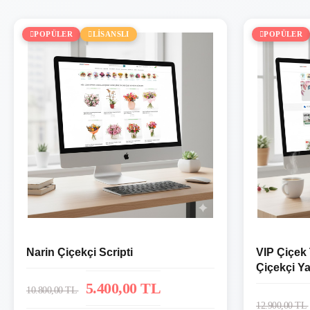
POPÜLER
LİSANSLI
POPÜLER
Narin Çiçekçi Scripti
VIP Çiçek
Çiçekçi Ya
Sistemi
5.400,00 TL
10.800,00 TL
12.900,00 TL