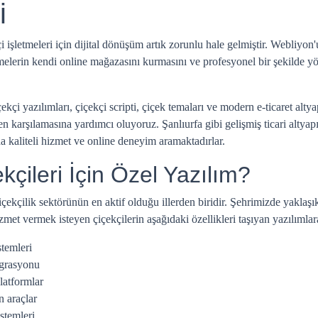
i
i işletmeleri için dijital dönüşüm artık zorunlu hale gelmiştir. Webliyon'u
etmelerin kendi online mağazasını kurmasını ve profesyonel bir şekilde y
 yazılımları, çiçekçi scripti, çiçek temaları ve modern e-ticaret altyap
en karşılamasına yardımcı oluyoruz. Şanlıurfa gibi gelişmiş ticari altyap
da kaliteli hizmet ve online deneyim aramaktadırlar.
çileri İçin Özel Yazılım?
çiçekçilik sektörünün en aktif olduğu illerden biridir. Şehrimizde yakla
met vermek isteyen çiçekçilerin aşağıdaki özellikleri taşıyan yazılımlara 
stemleri
egrasyonu
latformlar
n araçlar
stemleri