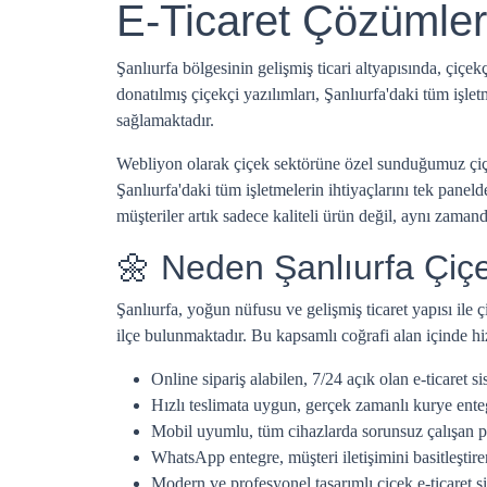
E-Ticaret Çözümler
Şanlıurfa bölgesinin gelişmiş ticari altyapısında, çiçekç
donatılmış çiçekçi yazılımları, Şanlıurfa'daki tüm işl
sağlamaktadır.
Webliyon olarak çiçek sektörüne özel sunduğumuz çiçekçi
Şanlıurfa'daki tüm işletmelerin ihtiyaçlarını tek paneld
müşteriler artık sadece kaliteli ürün değil, aynı zaman
🌼 Neden Şanlıurfa Çiçek
Şanlıurfa, yoğun nüfusu ve gelişmiş ticaret yapısı ile 
ilçe bulunmaktadır. Bu kapsamlı coğrafi alan içinde hiz
Online sipariş alabilen, 7/24 açık olan e-ticaret si
Hızlı teslimata uygun, gerçek zamanlı kurye ent
Mobil uyumlu, tüm cihazlarda sorunsuz çalışan p
WhatsApp entegre, müşteri iletişimini basitleştire
Modern ve profesyonel tasarımlı çiçek e-ticaret si