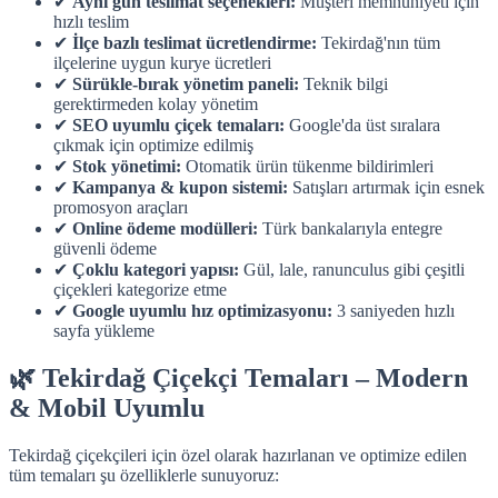
✔
Aynı gün teslimat seçenekleri:
Müşteri memnuniyeti için
hızlı teslim
✔
İlçe bazlı teslimat ücretlendirme:
Tekirdağ'nın tüm
ilçelerine uygun kurye ücretleri
✔
Sürükle-bırak yönetim paneli:
Teknik bilgi
gerektirmeden kolay yönetim
✔
SEO uyumlu çiçek temaları:
Google'da üst sıralara
çıkmak için optimize edilmiş
✔
Stok yönetimi:
Otomatik ürün tükenme bildirimleri
✔
Kampanya & kupon sistemi:
Satışları artırmak için esnek
promosyon araçları
✔
Online ödeme modülleri:
Türk bankalarıyla entegre
güvenli ödeme
✔
Çoklu kategori yapısı:
Gül, lale, ranunculus gibi çeşitli
çiçekleri kategorize etme
✔
Google uyumlu hız optimizasyonu:
3 saniyeden hızlı
sayfa yükleme
🌿 Tekirdağ Çiçekçi Temaları – Modern
& Mobil Uyumlu
Tekirdağ çiçekçileri için özel olarak hazırlanan ve optimize edilen
tüm temaları şu özelliklerle sunuyoruz: