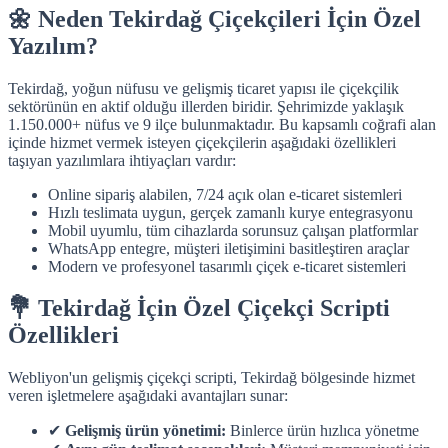
🌼 Neden Tekirdağ Çiçekçileri İçin Özel
Yazılım?
Tekirdağ, yoğun nüfusu ve gelişmiş ticaret yapısı ile çiçekçilik
sektörünün en aktif olduğu illerden biridir. Şehrimizde yaklaşık
1.150.000+ nüfus ve 9 ilçe bulunmaktadır. Bu kapsamlı coğrafi alan
içinde hizmet vermek isteyen çiçekçilerin aşağıdaki özellikleri
taşıyan yazılımlara ihtiyaçları vardır:
Online sipariş alabilen, 7/24 açık olan e-ticaret sistemleri
Hızlı teslimata uygun, gerçek zamanlı kurye entegrasyonu
Mobil uyumlu, tüm cihazlarda sorunsuz çalışan platformlar
WhatsApp entegre, müşteri iletişimini basitleştiren araçlar
Modern ve profesyonel tasarımlı çiçek e-ticaret sistemleri
💐 Tekirdağ İçin Özel Çiçekçi Scripti
Özellikleri
Webliyon'un gelişmiş çiçekçi scripti, Tekirdağ bölgesinde hizmet
veren işletmelere aşağıdaki avantajları sunar:
✔
Gelişmiş ürün yönetimi:
Binlerce ürün hızlıca yönetme