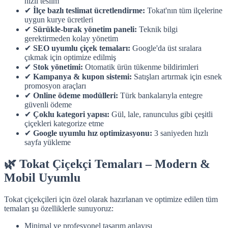
hızlı teslim
✔
İlçe bazlı teslimat ücretlendirme:
Tokat'nın tüm ilçelerine
uygun kurye ücretleri
✔
Sürükle-bırak yönetim paneli:
Teknik bilgi
gerektirmeden kolay yönetim
✔
SEO uyumlu çiçek temaları:
Google'da üst sıralara
çıkmak için optimize edilmiş
✔
Stok yönetimi:
Otomatik ürün tükenme bildirimleri
✔
Kampanya & kupon sistemi:
Satışları artırmak için esnek
promosyon araçları
✔
Online ödeme modülleri:
Türk bankalarıyla entegre
güvenli ödeme
✔
Çoklu kategori yapısı:
Gül, lale, ranunculus gibi çeşitli
çiçekleri kategorize etme
✔
Google uyumlu hız optimizasyonu:
3 saniyeden hızlı
sayfa yükleme
🌿 Tokat Çiçekçi Temaları – Modern &
Mobil Uyumlu
Tokat çiçekçileri için özel olarak hazırlanan ve optimize edilen tüm
temaları şu özelliklerle sunuyoruz:
Minimal ve profesyonel tasarım anlayışı