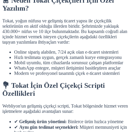
🌼 Neden Tokat Çiçekçileri İçin Özel
Yazılım?
Tokat, yoğun nüfusu ve gelişmiş ticaret yapısı ile çiçekçilik
sektörünün en aktif olduğu illerden biridir. Şehrimizde yaklaşık
430.000+ nüfus ve 10 ilçe bulunmaktadır. Bu kapsamlı coğrafi alan
içinde hizmet vermek isteyen çiçekçilerin aşağıdaki özellikleri
taşıyan yazılımlara ihtiyaçları vardır:
Online sipariş alabilen, 7/24 açık olan e-ticaret sistemleri
Hızlı teslimata uygun, gerçek zamanlı kurye entegrasyonu
Mobil uyumlu, tüm cihazlarda sorunsuz çalışan platformlar
WhatsApp entegre, müşteri iletişimini basitleştiren araçlar
Modern ve profesyonel tasarımlı çiçek e-ticaret sistemleri
💐 Tokat İçin Özel Çiçekçi Scripti
Özellikleri
Webliyon'un gelişmiş çiçekçi scripti, Tokat bölgesinde hizmet veren
işletmelere aşağıdaki avantajları sunar:
✔
Gelişmiş ürün yönetimi:
Binlerce ürün hızlıca yönetme
✔
Aynı gün teslimat seçenekleri:
Müşteri memnuniyeti için