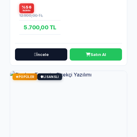
%56
İNDIRIM
12.900,00 TL
5.700,00 TL
İncele
Satın Al
POPÜLER
LISANSLI