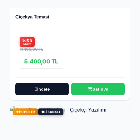
Çiçekya Temasi
%53
İNDIRIM
11.400,00 TL
5.400,00 TL
İncele
Satın Al
POPÜLER
LISANSLI