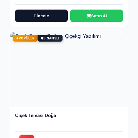
İncele
Satın Al
POPÜLER
LISANSLI
Çiçek Temasi Doğa