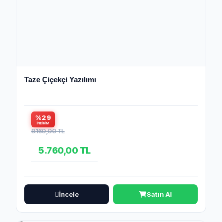
Taze Çiçekçi Yazılımı
%29
İNDIRIM
8.160,00 TL
5.760,00 TL
İncele
Satın Al