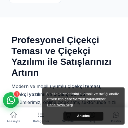
Profesyonel Çiçekçi
Teması ve Çiçekçi
Yazılımı ile Satışlarınızı
Artırın
Modern ve mobil uyumlu
çiçekçi teması
,
çiçekçi yazılımı
ve
çiçekçi scripti
1
Bu site, hizmetlerini sunmak ve trafiği analiz
etmek için çerezlerden yararlanıyor.
çözümlerimiz, online çiçek satış sektöründe hızlı
Daha fazla bilgi
yükselmeniz için özel olarak geliştirilmiştir.
Anladım
Çiçekçi Teması Nedir?
Anasayfa
Kategoriler
Sepetim
Giriş
Destek