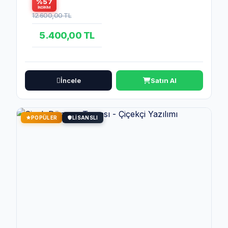
%57
İNDIRIM
12.600,00 TL
5.400,00 TL
İncele
Satın Al
POPÜLER
LISANSLI